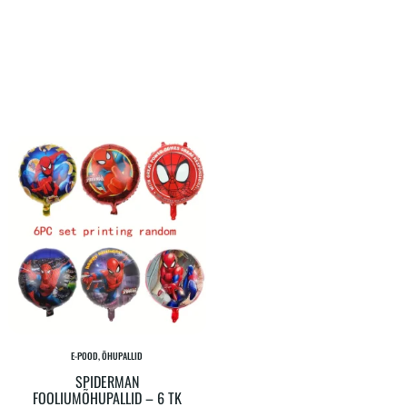
E-POOD, ÕHUPALLID
SPIDERMAN
FOOLIUMÕHUPALLID – 6 TK