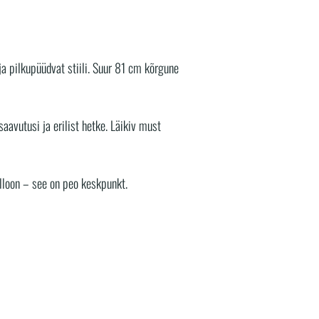
a pilkupüüdvat stiili. Suur 81 cm kõrgune
avutusi ja erilist hetke. Läikiv must
alloon – see on peo keskpunkt.