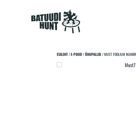
Hüppa ja naera koos lastega!
ESILEHT
/
E-POOD
/
ÕHUPALLID
/ MUST FOOLIUM NUMBRI