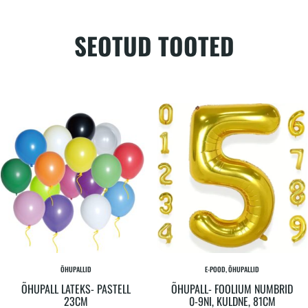
SEOTUD TOOTED
ÕHUPALLID
E-POOD, ÕHUPALLID
ÕHUPALL LATEKS- PASTELL
ÕHUPALL- FOOLIUM NUMBRID
23CM
0-9NI, KULDNE, 81CM