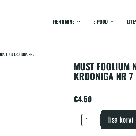
RENTIMINE
E-POOD
ETTE
BALLOON KROONIGA NR 7
MUST FOOLIUM 
KROONIGA NR 7
€
4.50
Must
lisa korvi
foolium
numbriballoon
krooniga