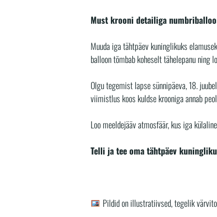
Must krooni detailiga numbriballo
Muuda iga tähtpäev kuninglikuks elamuseks
balloon tõmbab koheselt tähelepanu ning lo
Olgu tegemist lapse sünnipäeva, 18. juubel
viimistlus koos kuldse krooniga annab peol
Loo meeldejääv atmosfäär, kus iga külaline 
Telli ja tee oma tähtpäev kuninglik
Pildid on illustratiivsed, tegelik värvit