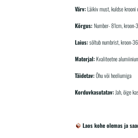
nr
7
Värv:
Läikiv must, kuldse krooni d
kogus
Kõrgus:
Number- 81cm, kroon
Laius:
sõltub numbrist, kroon-3
Materjal:
Kvaliteetne alumiiniu
Täidetav:
Õhu või heeliumiga
Korduvkasutatav:
Jah, õige ka
Laos kohe olemas ja saa