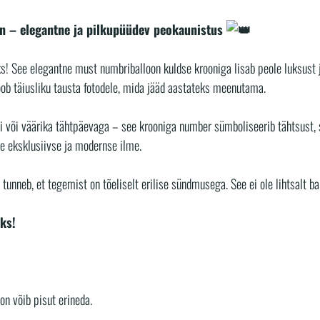
on – elegantne ja pilkupüüdev peokaunistus
! See elegantne must numbriballoon kuldse krooniga lisab peole luksust j
ob täiusliku tausta fotodele, mida jääd aastateks meenutama.
i või väärika tähtpäevaga – see krooniga number sümboliseerib tähtsust, sa
e eksklusiivse ja modernse ilme.
tunneb, et tegemist on tõeliselt erilise sündmusega. See ei ole lihtsalt b
uks!
oon võib pisut erineda.