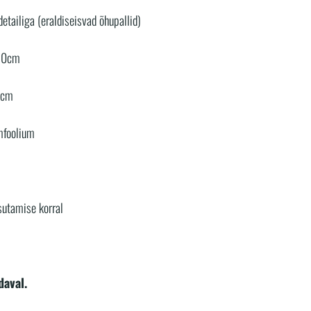
etailiga (eraldiseisvad õhupallid)
-30cm
6cm
mfoolium
sutamise korral
daval.